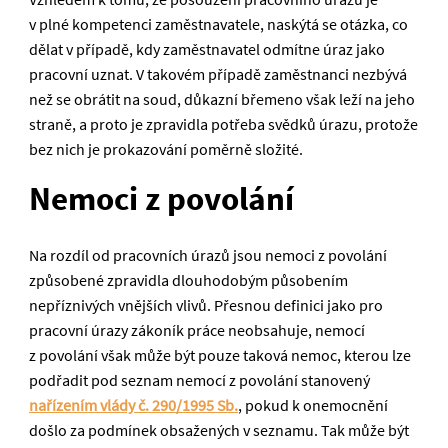
v plné kompetenci zaměstnavatele, naskýtá se otázka, co
dělat v případě, kdy zaměstnavatel odmítne úraz jako
pracovní uznat. V takovém případě zaměstnanci nezbývá
než se obrátit na soud, důkazní břemeno však leží na jeho
straně, a proto je zpravidla potřeba svědků úrazu, protože
bez nich je prokazování poměrně složité.
Nemoci z povolání
Na rozdíl od pracovních úrazů jsou nemoci z povolání
způsobené zpravidla dlouhodobým působením
nepříznivých vnějších vlivů. Přesnou definici jako pro
pracovní úrazy zákoník práce neobsahuje, nemocí
z povolání však může být pouze taková nemoc, kterou lze
podřadit pod seznam nemocí z povolání stanovený
nařízením vlády č. 290/1995 Sb.
, pokud k onemocnění
došlo za podmínek obsažených v seznamu. Tak může být