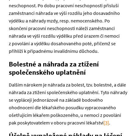
neschopnost. Po dobu pracovní neschopnosti přísluší
zaměstnanci náhrada ve výši rozdílu jeho dosavadního
výdělku a náhrady mzdy, resp. nemocenského. Po
skončení pracovní neschopnosti náleží zaměstnanci
náhrada ve výši rozdílu výdělku před úrazem či nemocí
z povolání a výdělku dosahovaného poté, přičemž se
přihlíží k případnému invalidnímu důchodu.
Bolestné a náhrada za ztížení
společenského uplatnění
Dalším nárokem je náhrada za bolest, tzv. bolestné, a dále
náhrada za ztížení společenského uplatnění. Tyto náhrady
se vyplácejí jednorázově na základě bodového
ohodnocení dle lékařského posudku vypracovaného
ošetřujícím lékařem poškozeného, u nemoci z povolání
pak poskytovatelem v oboru pracovní lékařství
[3]
.
Účelně vynaložené náklady na léčení