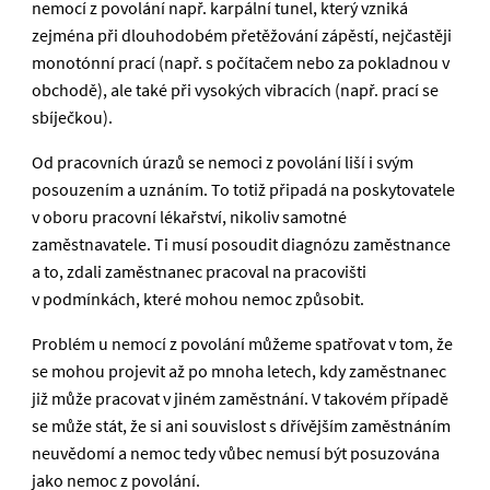
nemocí z povolání např. karpální tunel, který vzniká
zejména při dlouhodobém přetěžování zápěstí, nejčastěji
monotónní prací (např. s počítačem nebo za pokladnou v
obchodě), ale také při vysokých vibracích (např. prací se
sbíječkou).
Od pracovních úrazů se nemoci z povolání liší i svým
posouzením a uznáním. To totiž připadá na poskytovatele
v oboru pracovní lékařství, nikoliv samotné
zaměstnavatele. Ti musí posoudit diagnózu zaměstnance
a to, zdali zaměstnanec pracoval na pracovišti
v podmínkách, které mohou nemoc způsobit.
Problém u nemocí z povolání můžeme spatřovat v tom, že
se mohou projevit až po mnoha letech, kdy zaměstnanec
již může pracovat v jiném zaměstnání. V takovém případě
se může stát, že si ani souvislost s dřívějším zaměstnáním
neuvědomí a nemoc tedy vůbec nemusí být posuzována
jako nemoc z povolání.